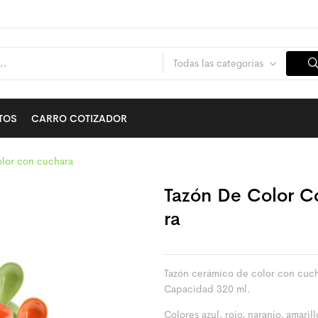
Todas las categorías
TOS
CARRO COTIZADOR
olor con cuchara
Tazón De Color 
Ra
Tazón cerámico de color con cuc
Capacidad 320 ml.
Colores azul, rojo, naranjo, amaril