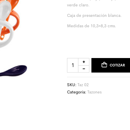
verde claro.
Caja de presentación blanca.
Medidas de 10,3×8,3 cms.
COTIZAR
SKU:
Taz 02
Categoría:
Tazones