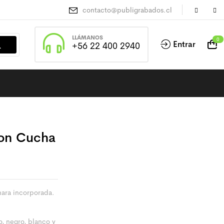
contacto@publigrabados.cl
LLÁMANOS
0
Entrar
+56 22 400 2940
Con Cucha
hara incorporada.
lo, negro, blanco y