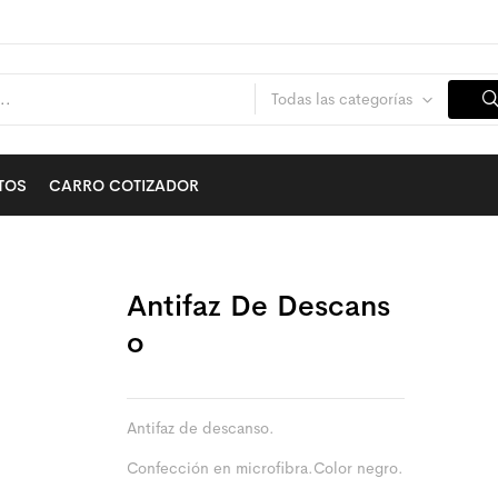
Todas las categorías
TOS
CARRO COTIZADOR
Antifaz De Descans
O
Antifaz de descanso.
Confección en microfibra.Color negro.