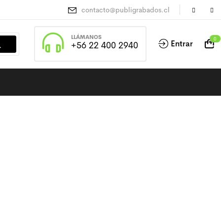
contacto@publigrabados.cl
LLÁMANOS
0
Entrar
+56 22 400 2940