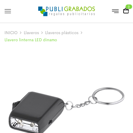
0
INICIO
Llaveros
Llaveros plásticos
Llavero linterna LED dínamo