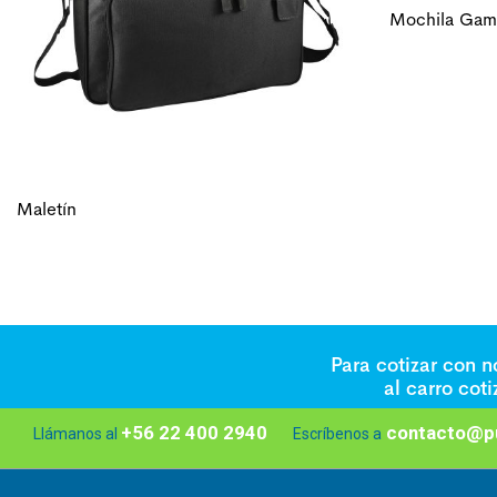
Mochila Gam
Maletín
Para cotizar con 
al carro cot
+56 22 400 2940
contacto@pu
Llámanos al
Escríbenos a