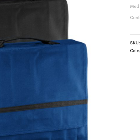
Medi
Conf
SKU
Cate