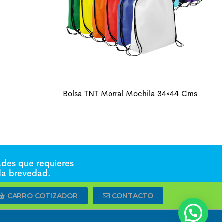
Bolsa TNT Morral Mochila 34×44 Cms
ades que requieres
 la brevedad.
CARRO COTIZADOR
CONTACTO