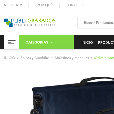
NOSOTROS
¿POR QUÉ?
CONTACTO
CATEGORÍAS
INICIO
PRODUC
INICIO
Bolsos y Mochilas
Maletines y mochilas
Maletín po