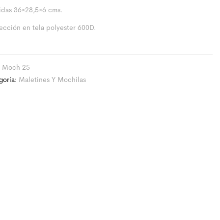
das 36×28,5×6 cms.
ección en tela polyester 600D.
:
Moch 25
goría:
Maletines Y Mochilas