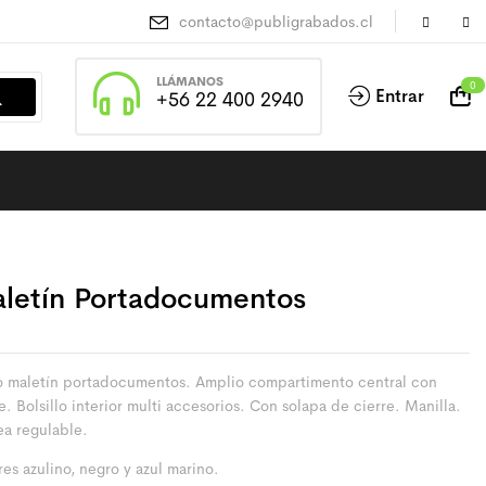
contacto@publigrabados.cl
LLÁMANOS
0
Entrar
+56 22 400 2940
letín Portadocumentos
o maletín portadocumentos. Amplio compartimento central con
e. Bolsillo interior multi accesorios. Con solapa de cierre. Manilla.
ea regulable.
es azulino, negro y azul marino.