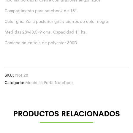
mochila bordada. Cierre con tiradores engomados.
Compartimento para notebook de 15″.
Color gris. Zona posterior gris y cierres de color negro.
Medidas 28×40,5×9 cms. Capacidad 11 lts.
Confección en tela de polyester 300D.
SKU:
Not 28
Categoría:
Mochilas Porta Notebook
PRODUCTOS RELACIONADOS