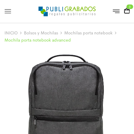
0
INICIO
Bolsos y Mochilas
Mochilas porta notebook
Mochila porta notebook advanced