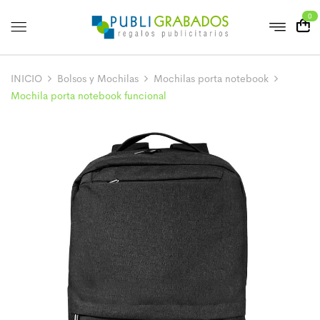
0
INICIO
Bolsos y Mochilas
Mochilas porta notebook
Mochila porta notebook funcional