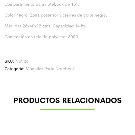
Compartimento para notebook de 15″.
Color negro. Zona posterior y cierres de color negro.
Medidas 28x40x12 cms. Capacidad 14 lts.
Confección en tela de polyester 300D.
SKU:
Not 36
Categoría:
Mochilas Porta Notebook
PRODUCTOS RELACIONADOS