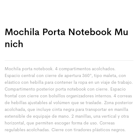
Mochila Porta Notebook Mu
Nich
Mochila porta notebook. 4 compartimentos acolchados.
Espacio central con cierre de apertura 360°, tipo maleta, con
elástico con hebilla para contener la ropa en un viaje de trabajo.
Compartimento posterior porta notebook con cierre. Espacio
frontal con cierre con bolsillos organizadores internos. 4 correas
de hebillas ajustables al volúmen que se traslade. Zona posterior
acolchada, que incluye cinta negra para transportar en manilla
extensible de equipaje de mano. 2 manillas, una vertical y otra
horizontal, que permiten escoger forma de uso. Correas
regulables acolchadas. Cierre con tiradores plásticos negros.