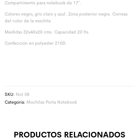
Compartimento para notebook de 17″.
Colores negro, gris claro y azul. Zona posterior negra. Correas
del color de la mochila
Medidas 32x46x20 cms. Capacidad 20 lts.
Confección en polyester 210D.
SKU:
Not 08
Categoría:
Mochilas Porta Notebook
PRODUCTOS RELACIONADOS