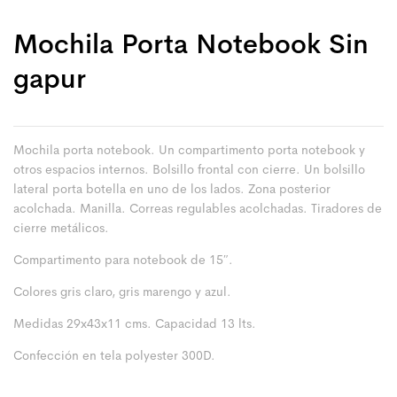
Mochila Porta Notebook Sin
Gapur
Mochila porta notebook. Un compartimento porta notebook y
otros espacios internos. Bolsillo frontal con cierre. Un bolsillo
lateral porta botella en uno de los lados. Zona posterior
acolchada. Manilla. Correas regulables acolchadas. Tiradores de
cierre metálicos.
Compartimento para notebook de 15″.
Colores gris claro, gris marengo y azul.
Medidas 29x43x11 cms. Capacidad 13 lts.
Confección en tela polyester 300D.