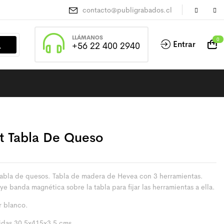
contacto@publigrabados.cl
LLÁMANOS
0
Entrar
+56 22 400 2940
t Tabla De Queso
tabla de quesos. Tabla de madera de Hevea con 3 herramientas.
ye banda magnética sobre la tabla para fijar las herramientas a ella.
r blanco.
das 30,5x415x3,5 cms.