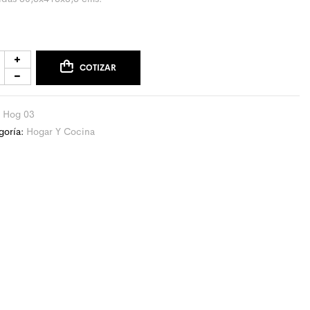
COTIZAR
:
Hog 03
goría:
Hogar Y Cocina