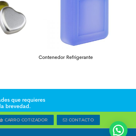
Contenedor Refrigerante
ades que requieres
 la brevedad.
CARRO COTIZADOR
CONTACTO