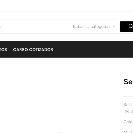
Todas las categorías
TOS
CARRO COTIZADOR
Se
Set 
Inclu
Colo
Medi