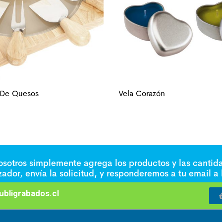
 De Quesos
Vela Corazón
nosotros simplemente agrega los productos y las cantid
izador, envía la solicitud, y responderemos a tu email a
bligrabados.cl