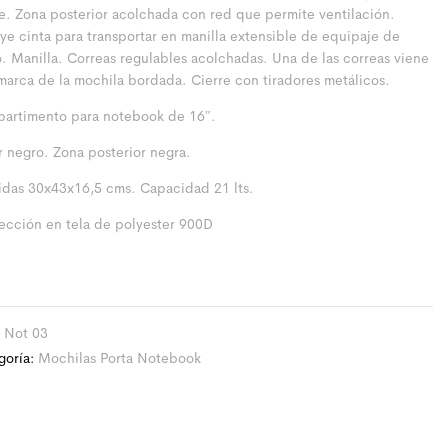
re. Zona posterior acolchada con red que permite ventilación.
uye cinta para transportar en manilla extensible de equipaje de
. Manilla. Correas regulables acolchadas. Una de las correas viene
marca de la mochila bordada. Cierre con tiradores metálicos.
artimento para notebook de 16″.
r negro. Zona posterior negra.
das 30x43x16,5 cms. Capacidad 21 lts.
ección en tela de polyester 900D
:
Not 03
goría:
Mochilas Porta Notebook