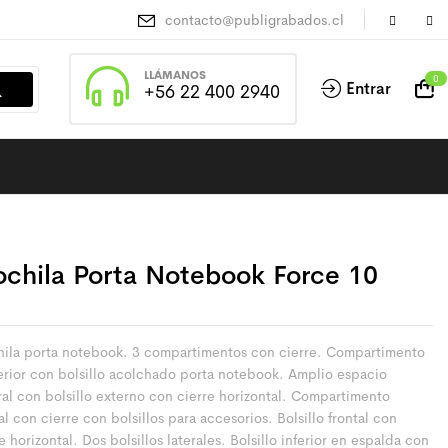
contacto@publigrabados.cl
LLÁMANOS
0
Entrar
+56 22 400 2940
chila Porta Notebook Force 10
ila porta notebook. 3 compartimentos con cierre. Compartimento
erior con bolsillo acolchado porta notebook. Amplio espacio
ral con bolsillo externo con cierre horizontal. Compartimento
al con cierre con bolsillos para accesorios. Bolsillo frontal con
e horizontal. Dos bolsillos laterales. Bolsillo inferior en espalda con