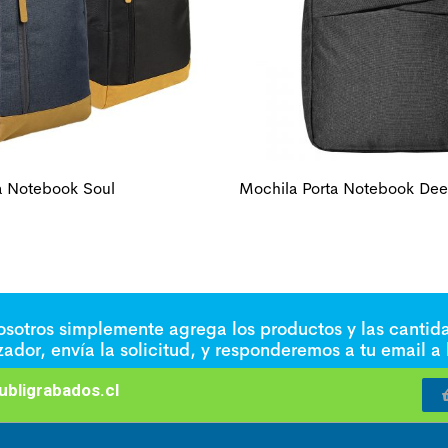
a Notebook Soul
Mochila Porta Notebook De
nosotros simplemente agrega los productos y las cantid
izador, envía la solicitud, y responderemos a tu email a
bligrabados.cl