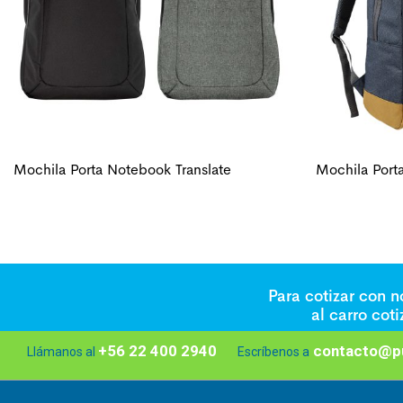
Mochila Porta Notebook Translate
Mochila Port
Para cotizar con 
al carro cot
+56 22 400 2940
contacto@pu
Llámanos al
Escríbenos a