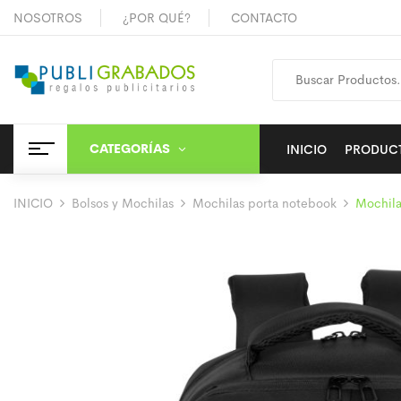
NOSOTROS
¿POR QUÉ?
CONTACTO
CATEGORÍAS
INICIO
PRODUC
INICIO
Bolsos y Mochilas
Mochilas porta notebook
Mochila