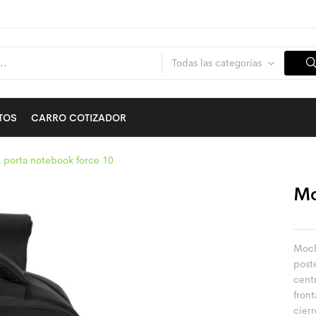
Todas las categorías
TOS
CARRO COTIZADOR
 porta notebook force 10
Mo
Moch
post
cent
front
cierr