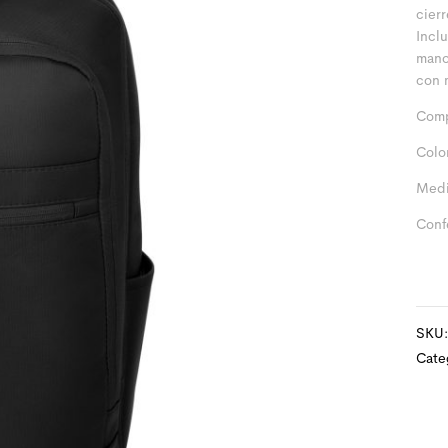
cier
Incl
mano
con 
Comp
Colo
Medi
Conf
SKU
Cate