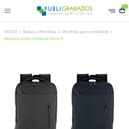
0
INICIO
Bolsos y Mochilas
Mochilas porta notebook
Mochila porta notebook force 9