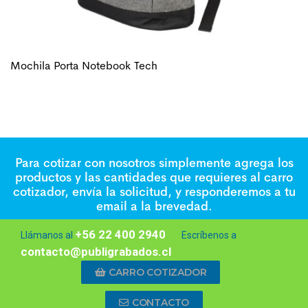
Mochila Porta Notebook Tech
Para cotizar con nosotros simplemente agrega los
productos y las cantidades que requieres al carro
cotizador, envía la solicitud, y responderemos a tu
email a la brevedad.
+56 22 400 2940
Llámanos al
Escríbenos a
contacto@publigrabados.cl
CARRO COTIZADOR
CONTACTO